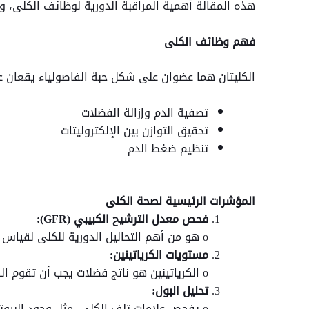
هذه المقالة أهمية المراقبة الدورية لوظائف الكلى، وا
فهم وظائف الكلى
الكليتان هما عضوان على شكل حبة الفاصولياء يقعان 
تصفية الدم وإزالة الفضلات
تحقيق التوازن بين الإلكتروليتات
تنظيم ضغط الدم
المؤشرات الرئيسية لصحة الكلى
فحص معدل الترشيح الكبيبي (GFR):
o هو من أهم التحاليل الدورية للكلى لقياس كفاءة تصفية الدم. o يشير معدل GFR المنخفض إلى انخفاض وظائف الكلى.
مستويات الكرياتينين:
o الكرياتينين هو ناتج فضلات يجب أن تقوم الكلى بتصفيته من الدم. o قد تشير المستويات المرتفعة إلى ضعف وظائف الكلى.
تحليل البول:
o يفحص علامات تلف الكلى، مثل وجود البروتين أو الدم في البول. وهو من الفحوصات الأساسية التي ينصح بها للأصحاء بشكل دوري.