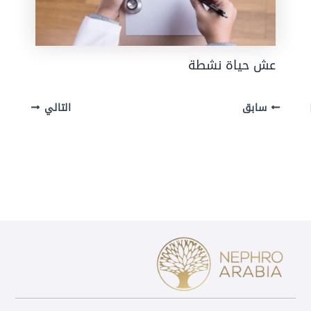
عش حياة نشطة
سابق
التالي